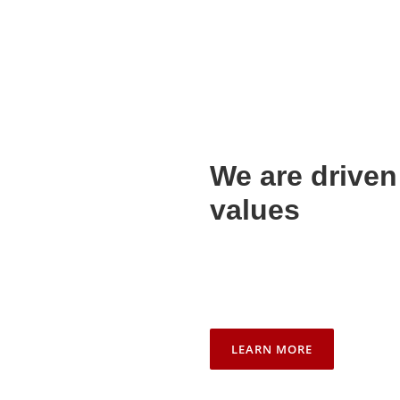
We are driven
values
Lorem ipsum dolor sit amet
adipiscing elit. Ut elit tellus
ullamcorper mattis, pulvina
LEARN MORE