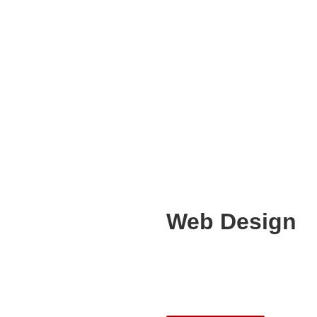
Web Design
Lorem ipsum dolor sit amet
adipiscing elit. Ut elit tellus
ullamcorper mattis, pulvina