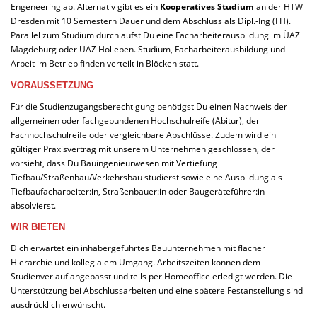
Engeneering ab. Alternativ gibt es ein
Kooperatives Studium
an der HTW
Dresden mit 10 Semestern Dauer und dem Abschluss als Dipl.-Ing (FH).
Parallel zum Studium durchläufst Du eine Facharbeiterausbildung im ÜAZ
Magdeburg oder ÜAZ Holleben. Studium, Facharbeiterausbildung und
Arbeit im Betrieb finden verteilt in Blöcken statt.
VORAUSSETZUNG
Für die Studienzugangsberechtigung benötigst Du einen Nachweis der
allgemeinen oder fachgebundenen Hochschulreife (Abitur), der
Fachhochschulreife oder vergleichbare Abschlüsse. Zudem wird ein
gültiger Praxisvertrag mit unserem Unternehmen geschlossen, der
vorsieht, dass Du Bauingenieurwesen mit Vertiefung
Tiefbau/Straßenbau/Verkehrsbau studierst sowie eine Ausbildung als
Tiefbaufacharbeiter:in, Straßenbauer:in oder Baugeräteführer:in
absolvierst.
WIR BIETEN
Dich erwartet ein inhabergeführtes Bauunternehmen mit flacher
Hierarchie und kollegialem Umgang. Arbeitszeiten können dem
Studienverlauf angepasst und teils per Homeoffice erledigt werden. Die
Unterstützung bei Abschlussarbeiten und eine spätere Festanstellung sind
ausdrücklich erwünscht.