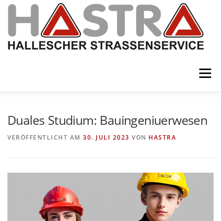
Zum
Inhalt
springen
Menü
VERKEHRSWEGEBAU
VERKEHRSTECHNIK
Duales Studium: Bauingeniuerwesen
VERÖFFENTLICHT AM
30. JULI 2023
VON
HASTRA
SPEZIALBAU
SERVICE